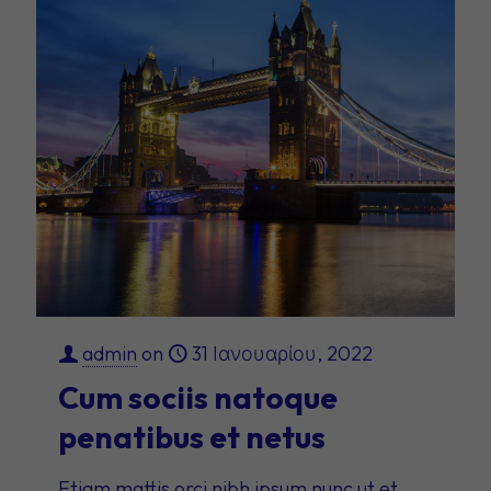
admin
on
31 Ιανουαρίου, 2022
Cum sociis natoque
penatibus et netus
Etiam mattis orci nibh ipsum nunc ut et.