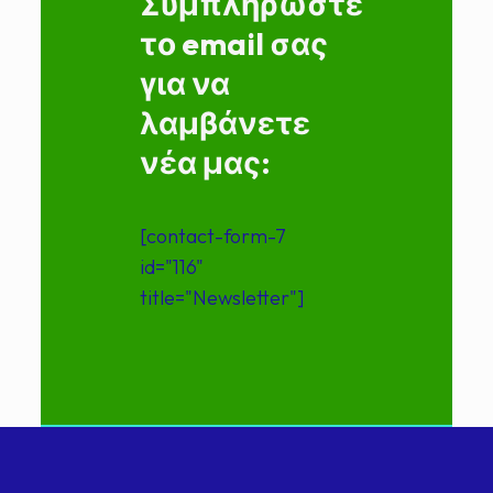
Συμπληρώστε
το email σας
για να
λαμβάνετε
νέα μας:
[contact-form-7
id="116"
title="Newsletter"]